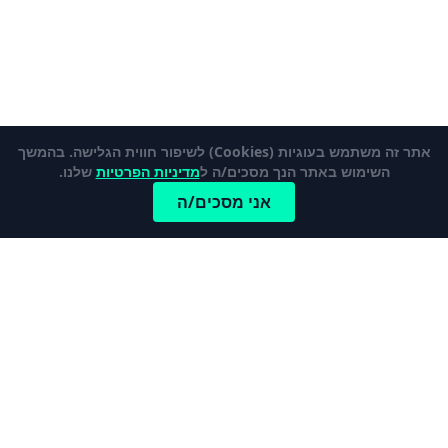
אתר זה משתמש בעוגיות (Cookies) לשיפור חווית הגלישה. בהמשך
השימוש באתר הנך מסכים/ה ל
מדיניות הפרטיות
שלנו.
אני מסכים/ה
כתבות פופלאריות
לכל הכתבות והמדריכים
מהי קרן פנסיה ברירת מחדל?
כרטיס אשראי נטען – מי צריך אותו ולמה?