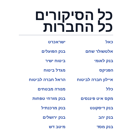
כל הסיקורים
כל החברות
כאל
ישראכרט
אלטשולר שחם
בנק הפועלים
בנק לאומי
ביטוח ישיר
הפניקס
מגדל ביטוח
איילון חברה לביטוח
הראל חברה לביטוח
כלל
מנורה מבטחים
מקס איט פיננסים
בנק מזרחי טפחות
בנק דיסקונט
בנק מרכנתיל
בנק יהב
בנק ירושלים
בנק מסד
מיטב דש