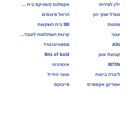
ילין לפידות
אקסלנס (הפניקס בית השקעות)
מגדל שוקי הון
הראל פיננסים
פסגות
IBI בית השקעות
עגור
קרנות השתלמות לעובדי הוראה
AIG
פספורטכארד
קבוצת עוגן
Bits of Gold
BITIN
אינפיניטי
ליברה ביטוח
אוצר החייל
אמריקן אקספרס
פייבוקס