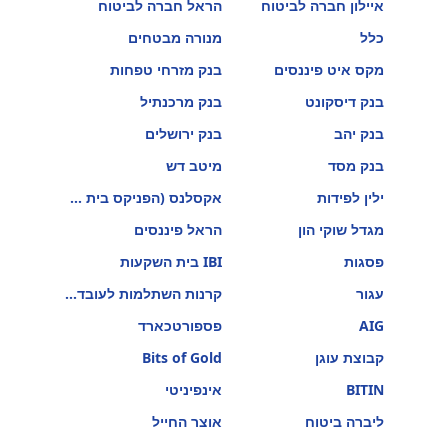
איילון חברה לביטוח
הראל חברה לביטוח
כלל
מנורה מבטחים
מקס איט פיננסים
בנק מזרחי טפחות
בנק דיסקונט
בנק מרכנתיל
בנק יהב
בנק ירושלים
בנק מסד
מיטב דש
ילין לפידות
אקסלנס (הפניקס בית השקעות)
מגדל שוקי הון
הראל פיננסים
פסגות
IBI בית השקעות
עגור
קרנות השתלמות לעובדי הוראה
AIG
פספורטכארד
קבוצת עוגן
Bits of Gold
BITIN
אינפיניטי
ליברה ביטוח
אוצר החייל