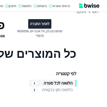
כרטיסי אשראי
ביטוחים
הלוואות
חיסכון
מש
ראשי
פייבוקס
פ
לאתר החברה
מנחם בגין 23, תל אביב-יפו, 6618356
PayBox – אפליקציית תשלומים והע
*9575
כל המוצרים של 
לפי קטגוריה
הלוואה לכל מטרה
1
הלוואה חוץ בנקאית
1