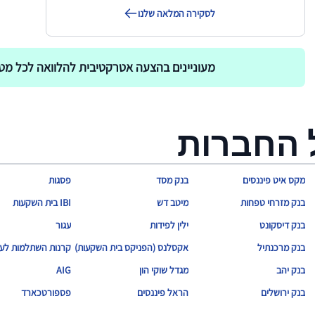
לסקירה המלאה שלנו
מעוניינים בהצעה אטרקטיבית להלוואה לכל מט
 החברות
מקס איט פיננסים
בנק מסד
פסגות
בנק מזרחי טפחות
מיטב דש
IBI בית השקעות
בנק דיסקונט
ילין לפידות
עגור
בנק מרכנתיל
אקסלנס (הפניקס בית השקעות)
קרנות השתלמות לעו
בנק יהב
מגדל שוקי הון
AIG
בנק ירושלים
הראל פיננסים
פספורטכארד