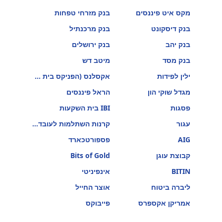
מקס איט פיננסים
בנק מזרחי טפחות
בנק דיסקונט
בנק מרכנתיל
בנק יהב
בנק ירושלים
בנק מסד
מיטב דש
ילין לפידות
אקסלנס (הפניקס בית השקעות)
מגדל שוקי הון
הראל פיננסים
פסגות
IBI בית השקעות
עגור
קרנות השתלמות לעובדי הוראה
AIG
פספורטכארד
קבוצת עוגן
Bits of Gold
BITIN
אינפיניטי
ליברה ביטוח
אוצר החייל
אמריקן אקספרס
פייבוקס