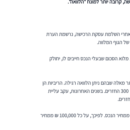
, קרובה יותר למונח "הלוואה".
י. אחרי השלמת עסקת הרכישה, נרשמת הערת
של הגוף המלווה.
וא הסכום שבעלי הנכס חייבים לו, יחולק
 מאלה שבהם ניתן הלוואה רגילה. הריביות הן
הרבה יותר נמוכות, וגם פריסת התשלומים היא נוחה יותר. לרוב, החזרי המשכנתא מתפרשים על פני 25 שנה, שזה אומר 300 החזרים. בשנים האחרונות, עקב עליית
על פי הנחיות בנק ישראל משנת 2012, לא ניתן לקבל משכנתא על יותר מאשר 75% ממחיר הנכס. לפיכך, על כל 100,000 ₪ ממחיר