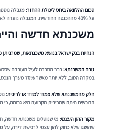
סכום ההלוואה ביחס ליכולת ההחזר:
מגבלה נוספת 
על 40% מההכנסה החודשית. המגבלה נועדה לאפשר לרוכשים לצלוח גם תקופות קשות של עליות מחירים או ריביות גבוהות.
משכנתא חדשה והייח
הנחיות בנק ישראל בנושא משכנתאות, שמרביתן פ
גובה המשכנתא:
במקרה הטוב, ללא יותר מאשר 70% מערך הנכס.
חלק מהמשכנתא שלא צמוד למדד או לריבית:
נוט
הרוכשים היתה שהריבית הקבועה היא גבוהה, כי הב
מקור ההון העצמי:
מי שנוטלים משכנתא חדשה, חי
שהושגו שלא כחוק להון עצמי לרכישת דירה, על מנ