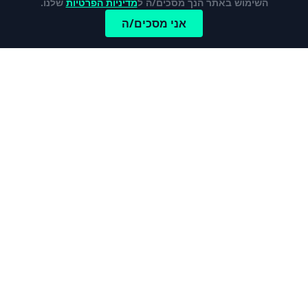
השימוש באתר הנך מסכים/ה ל
מדיניות הפרטיות
שלנו.
אני מסכים/ה
כתבות פופלאריות
לכל הכתבות והמדריכים
מהי קרן פנסיה ברירת מחדל?
כרטיס אשראי נטען – מי צריך אותו ולמה?
קופת חיסכון לילדים - הדרך הטובה ביותר לדאוג
לעתיד ילדיכם