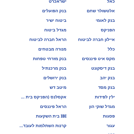
כאל
ישראכרט
אלטשולר שחם
בנק הפועלים
בנק לאומי
ביטוח ישיר
הפניקס
מגדל ביטוח
איילון חברה לביטוח
הראל חברה לביטוח
כלל
מנורה מבטחים
מקס איט פיננסים
בנק מזרחי טפחות
בנק דיסקונט
בנק מרכנתיל
בנק יהב
בנק ירושלים
בנק מסד
מיטב דש
ילין לפידות
אקסלנס (הפניקס בית השקעות)
מגדל שוקי הון
הראל פיננסים
פסגות
IBI בית השקעות
עגור
קרנות השתלמות לעובדי הוראה