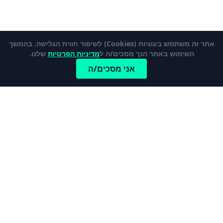
אתר זה משתמש בעוגיות (Cookies) לשיפור חווית הגלישה. בהמשך
השימוש באתר הנך מסכים/ה ל
מדיניות הפרטיות
שלנו.
אני מסכים/ה
כתבות פופלאריות
לכל הכתבות והמדריכים
מהי קרן פנסיה ברירת מחדל?
כרטיס אשראי נטען – מי צריך אותו ולמה?