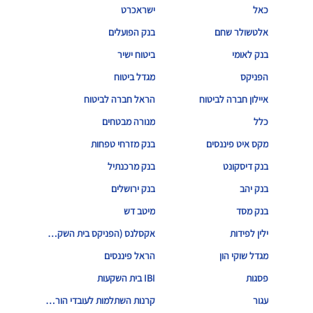
כאל
ישראכרט
אלטשולר שחם
בנק הפועלים
בנק לאומי
ביטוח ישיר
הפניקס
מגדל ביטוח
איילון חברה לביטוח
הראל חברה לביטוח
כלל
מנורה מבטחים
מקס איט פיננסים
בנק מזרחי טפחות
בנק דיסקונט
בנק מרכנתיל
בנק יהב
בנק ירושלים
בנק מסד
מיטב דש
ילין לפידות
אקסלנס (הפניקס בית השקעות)
מגדל שוקי הון
הראל פיננסים
פסגות
IBI בית השקעות
עגור
קרנות השתלמות לעובדי הוראה