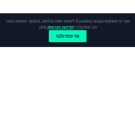
אתר זה משתמש בעוגיות (Cookies) לשיפור חווית הגלישה. בהמשך השימוש באתר
הנך מסכים/ה ל
מדיניות הפרטיות
שלנו.
אני מסכים/ה
כתבות פופלאריות
לכל הכתבות והמדריכים
מהי קרן פנסיה ברירת מחדל?
כרטיס אשראי נטען – מי צריך אותו ולמה?