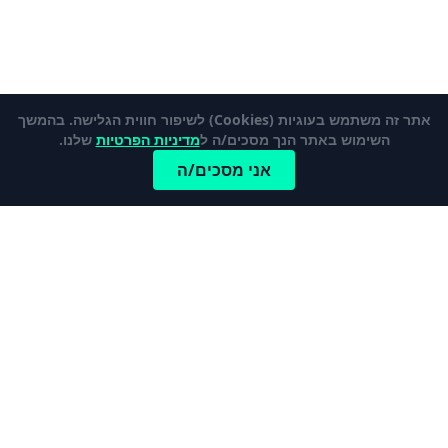
אתר זה משתמש בעוגיות (Cookies) לשיפור חווית הגלישה. בהמשך
השימוש באתר הנך מסכים/ה ל
מדיניות הפרטיות
שלנו.
אני מסכים/ה
כתבות פופלאריות
לכל הכתבות והמדריכים
מהי קרן פנסיה ברירת מחדל?
כרטיס אשראי נטען – מי צריך אותו ולמה?