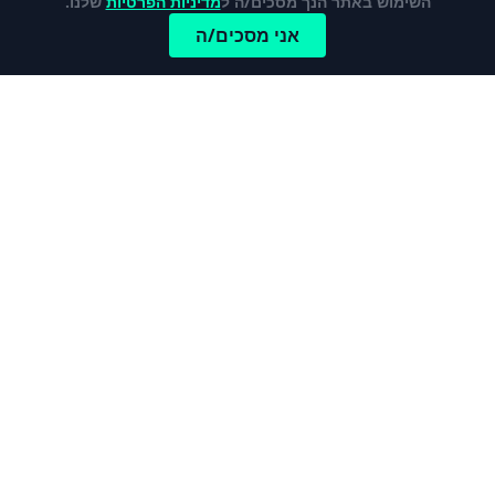
השימוש באתר הנך מסכים/ה ל
מדיניות הפרטיות
שלנו.
אני מסכים/ה
כתבות פופלאריות
לכל הכתבות והמדריכים
מהי קרן פנסיה ברירת מחדל?
כרטיס אשראי נטען – מי צריך אותו ולמה?
קופת חיסכון לילדים - הדרך הטובה ביותר לדאוג
לעתיד ילדיכם
מהו הר הביטוח ולמה הוא חשוב?