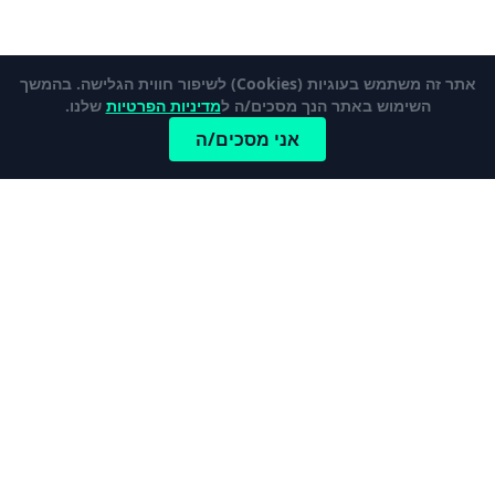
אתר זה משתמש בעוגיות (Cookies) לשיפור חווית הגלישה. בהמשך
השימוש באתר הנך מסכים/ה ל
מדיניות הפרטיות
שלנו.
אני מסכים/ה
כתבות פופלאריות
לכל הכתבות והמדריכים
מהי קרן פנסיה ברירת מחדל?
כרטיס אשראי נטען – מי צריך אותו ולמה?
קופת חיסכון לילדים - הדרך הטובה ביותר לדאוג
לעתיד ילדיכם