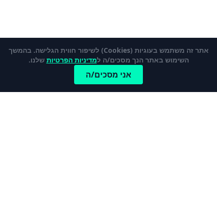
אתר זה משתמש בעוגיות (Cookies) לשיפור חווית הגלישה. בהמשך
השימוש באתר הנך מסכים/ה ל
מדיניות הפרטיות
שלנו.
אני מסכים/ה
כתבות פופלאריות
לכל הכתבות והמדריכים
מהי קרן פנסיה ברירת מחדל?
כרטיס אשראי נטען – מי צריך אותו ולמה?
קופת חיסכון לילדים - הדרך הטובה ביותר לדאוג