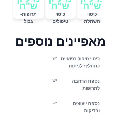
ש"ח
ש"ח
ייעוציים ובדיקות מורחב.
ש"ח
כיסוי
כיסוי
תרופות-
השתלת
טיפולים
גבול
איברים
מיוחדים
אחריות
לספק
בחול
ראשון
מאפיינים נוספים
שאינו
בהסדר
יש
כיסוי טיפול רפואיים
כתחליף לניתוח
יש
נספח הרחבה
לתרופות
יש
נספח ייעוצים
ובדיקות