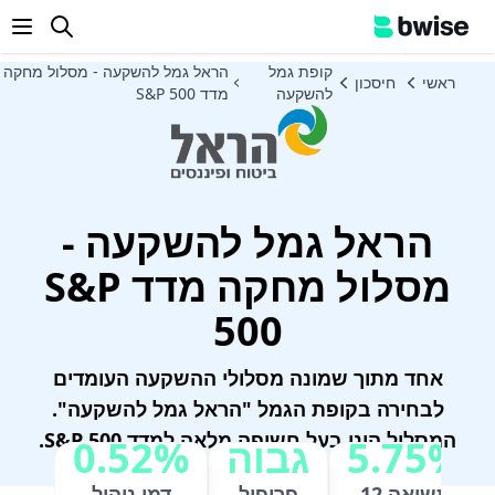
enu
קופת גמל
הראל גמל להשקעה - מסלול מחקה
ראשי
חיסכון
להשקעה
מדד S&P 500
הראל גמל להשקעה -
מסלול מחקה מדד S&P
500
אחד מתוך שמונה מסלולי ההשקעה העומדים
לבחירה בקופת הגמל "הראל גמל להשקעה".
המסלול הינו בעל חשיפה מלאה למדד S&P 500.
5.75%
גבוה
0.52%
מדד ה-500 S&P הוא אחד המדדים המובילים
תשואה 12
פרופיל
דמי ניהול