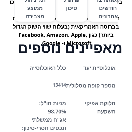
בעולם בשנים האחרונות- ביצועיו לאורך זמן הפכו
חודשים
סיכון
ממוצע
את אפיק ההשקעה לנחשק ופופלארי בעולם.
אחרונים
מצבירה
המדד עוקב אחרי ביצועי 500 החברות הגדולות
בברוסה האמריקאית (בעלות שווי השוק הגדול
ביותר) כגון Facebook, Amazon. Apple,
מאפיינים נוספים
Microsoft ו- Google.
אוכלוסיית יעד
כלל האוכלוסייה
13414
מספר קופה מסלולית
חלוקת אפיקי
מניות חו"ל:
השקעה
98.70%
אג"ח ממשלתי
ונכסים חסרי-סיכון: