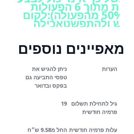
3 פעולות לפחות מתוך 6 הפעולות
הבאות (לפחות 50% מהפעולה):לקום
בש ולהתפשטאכילה
תיהשליטה
בסוגריםניידותלהתרחץאו&nbsp;מבוטח
מאפיינים נוספים
ישות נפש“ שנקבעה על
פא מומחה בתחום
הגדרת מצב סיעודי
הערות
ניתן להגיש את
טפסי התביעה גם
בפקס ובדואר
גיל לתחילת תשלום
19
פרמיה חודשית
עלות פרמיה חודשית
החל מ9.58 ש״ח