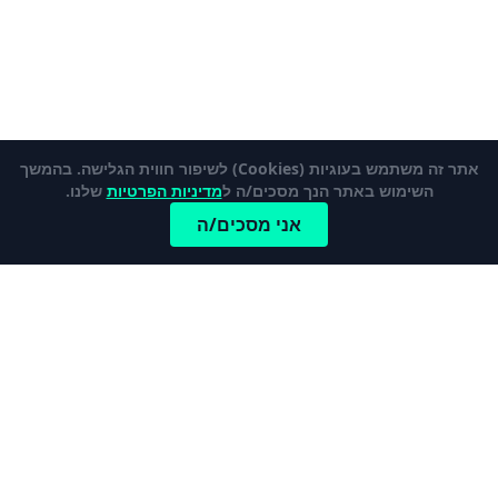
אתר זה משתמש בעוגיות (Cookies) לשיפור חווית הגלישה. בהמשך
השימוש באתר הנך מסכים/ה ל
מדיניות הפרטיות
שלנו.
אני מסכים/ה
כתבות פופלאריות
לכל הכתבות והמדריכים
מהי קרן פנסיה ברירת מחדל?
כרטיס אשראי נטען – מי צריך אותו ולמה?