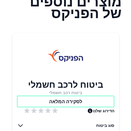
מוצרים נוספים
נחשף
של הפניקס
המבוטח
במהלך
תקופת
הביטוח.
ניתן גם
לבחור
במסלול
שבו סכום
הביטוח
ביטוח לרכב חשמלי
נותר
קבוע,
ביטוח רכב חשמלי
המתאים
לסקירה המלאה
להלוואה
הדירוג שלנו
בה
מוחזרת
סוג ביטוח