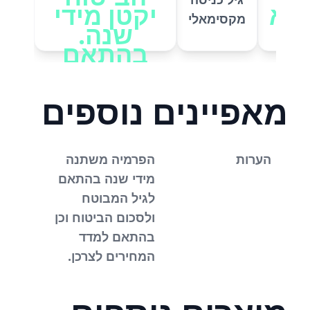
תא
יקטן מידי
מקסימאלי
שנה.
ה
בהתאם
לשיעור
הריבית
מאפיינים נוספים
הנקוב
בדף פרטי
הביטוח
הערות
הפרמיה משתנה
(הפוליסה).
מידי שנה בהתאם
בכך קיימת
לגיל המבוטח
התאמה
ולסכום הביטוח וכן
למידת
בהתאם למדד
הסיכון
המחירים לצרכן.
ההולכת
וקטנה,
אליה