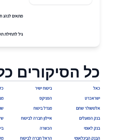
מתאים לנהג ח
גיל לתחילת תש
כל הסיקורים כל
כאל
ביטוח ישיר
כל
ישראכרט
הפניקס
מנ
אלטשולר שחם
מגדל ביטוח
שו
בנק הפועלים
איילון חברה לביטוח
של
בנק לאומי
הכשרה
בי
הבנק הבינלאומי
הראל חברה לביטוח
מק