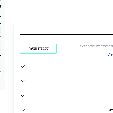
ע
ש
ש
ש
בה לרכב לפי ​קילומטראז'.
לקבלת הצעה
ט
לנו
דש