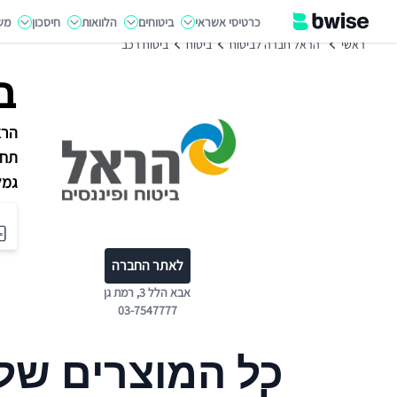
כרטיסי אשראי
ביטוחים
הלוואות
חיסכון
מש
ראשי
הראל חברה לביטוח
ביטוח
ביטוח רכב
ב
הרא
תחו
גמל
לאתר החברה
אבא הלל 3, רמת גן
03-7547777
כל המוצרים של