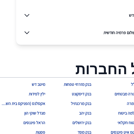
דש
לום פרמיה חודשית
 החברות
ל
בנק מזרחי טפחות
מיטב דש
ורה מבטחים
בנק דיסקונט
ילין לפידות
מרה
בנק מרכנתיל
אקסלנס (הפניקס בית השקעות)
מה ביטוח
בנק יהב
מגדל שוקי הון
טוח חקלאי
בנק ירושלים
הראל פיננסים
ס איט פיננסים
בנק מסד
פסגות